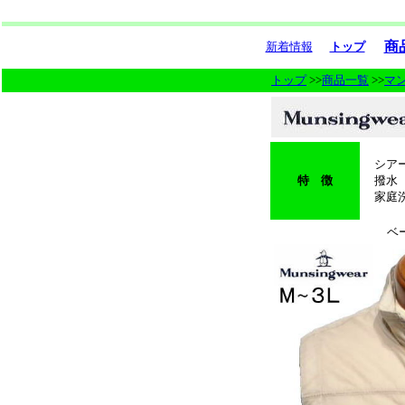
商
新着情報
トップ
トップ
>>
商品一覧
>>
マ
シアー
特 徴
撥水
家庭洗
ベ