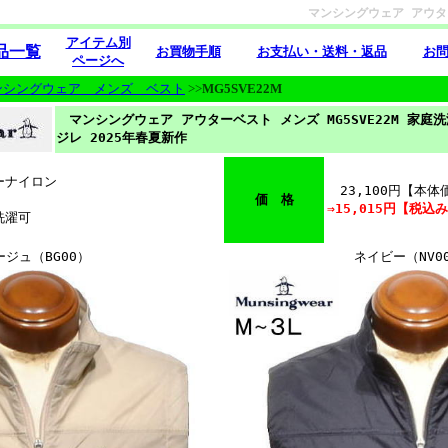
マンシングウェア アウターベ
アイテム別
品一覧
お買物手順
お支払い・送料・返品
お
ページへ
ンシングウェア メンズ ベスト
>>
MG5SVE22M
マンシングウェア アウターベスト メンズ MG5SVE22M 家庭洗
ジレ 2025年春夏新作
ナイロン
23,100円【本体価
価 格
⇒15,015円【税
濯可
ージュ（BG00）
ネイビー（NV0