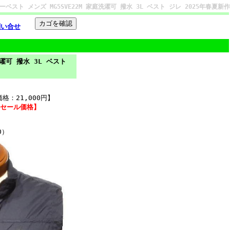
スト メンズ MG5SVE22M 家庭洗濯可 撥水 3L ベスト ジレ 2025年春夏新作
問い合せ
濯可 撥水 3L ベスト
格：21,000円】
込みセール価格】
0）