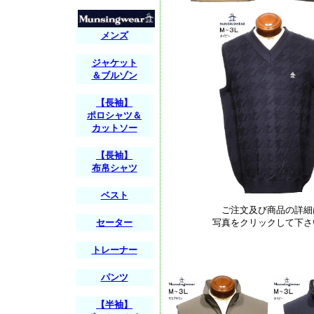
メンズ
ジャケット
＆ブルゾン
【長袖】
ポロシャツ＆
カットソー
【長袖】
布帛シャツ
ベスト
ご注文及び商品の詳細
セーター
写真をクリックして下さ
トレーナー
パンツ
【半袖】