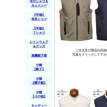
ポロシャツ＆
カットソー
【半袖】
布帛シャツ
【半袖】
Ｔシャツ
レインウェア
＆グッズ
ご注文及び商品の詳細
写真をクリックして下さ
高機能下着
小物
【靴下】
小物
【帽子類】
小物
【その他】
キャディー