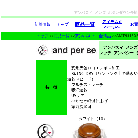
アンパスィ メンズ ボタンダウン長袖ポ
アイテム別
商品一覧
新着情報
トップ
お買
ページへ
トップ
>>
商品一覧
>>
アンパスィ 全商品
>>
AMF9315X
アンパスィ メンズ 
レッチ アンパシー 
変形天竺ロゴエンボス加工
SWING DRY（ワンランク上の動き
速乾スピード）
マルチストレッチ
特 徴
吸汗速乾
UVケア
べたつき軽減仕上げ
家庭洗濯可
ホワイト（10）