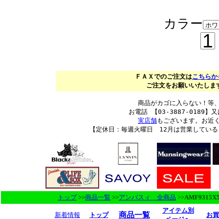
カラー
ＦＡＸでのご注文は
こちらか
ご注文をお願いいたします。
商品がカゴに入らない！等
お電話 【03-3887-0189】又
実店舗
もございます。お近
【定休日：毎週火曜日 12月は営業してい
トップ
>>
商品一覧
>>
アンパスィ 全商品
>>
AMF9315X
アイテム別
商品一覧
新着情報
トップ
お買