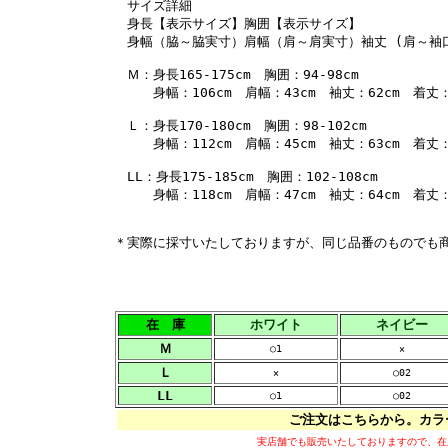
サイズ詳細
身長【表示サイズ】胸囲【表示サイズ】
身幅（脇～脇実寸）肩幅（肩～肩実寸）袖丈 (肩～袖口
Ｍ：身長165-175cm 胸囲：94-98cm
身幅：106cm 肩幅：43cm 袖丈：62cm 着丈：
Ｌ：身長170-180cm 胸囲：98-102cm
身幅：112cm 肩幅：45cm 袖丈：63cm 着丈：
LL：身長175-185cm 胸囲：102-108cm
身幅：118cm 肩幅：47cm 袖丈：64cm 着丈：
＊実際に採寸いたしておりますが、同じ品番のものでも
在 庫
ホワイト
ネイビー
Ｍ
○1
×
Ｌ
×
○02
LL
○1
○02
ご注文はこちらから。カラ
実店舗でも販売いたしておりますので、在