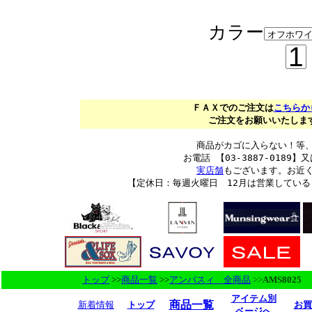
カラー
ＦＡＸでのご注文は
こちらか
ご注文をお願いいたします。
商品がカゴに入らない！等
お電話 【03-3887-0189】又
実店舗
もございます。お近
【定休日：毎週火曜日 12月は営業してい
トップ
>>
商品一覧
>>
アンパスィ 全商品
>>
AMS8025
アイテム別
商品一覧
新着情報
トップ
お買
ページへ