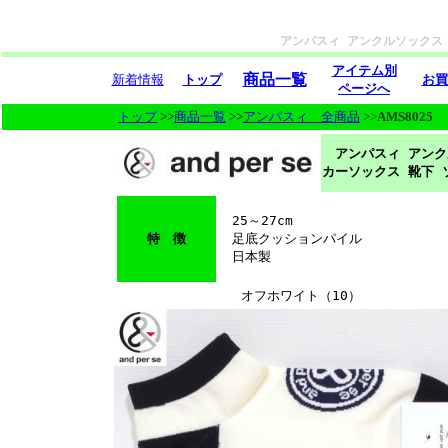
アンパスィ アンクルソックス 
アイテム別
商品一覧
新着情報
トップ
お買
ページへ
トップ
>>
商品一覧
>>
アンパスィ 全商品
>>
AMS8025
アンパスィ アンク
カーソックス 靴下 
25～27cm
特 徴
足底クッションパイル
日本製
オフホワイト（10）