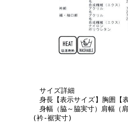
サイズ詳細
身長【表示サイズ】胸囲【表
身幅（脇～脇実寸）肩幅（肩～
(衿-裾実寸)