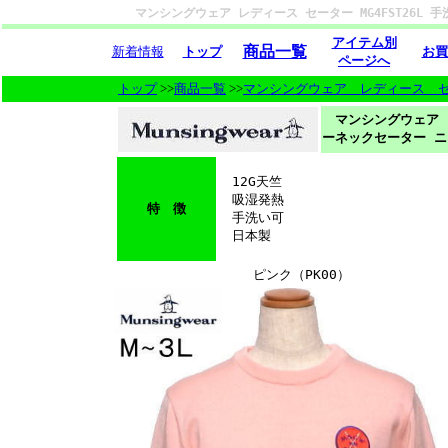
マンシングウェア レディース セーター MG4FST26L
アイテム別
商品一覧
新着情報
トップ
お買
ページへ
トップ
>>
商品一覧
>>
マンシングウェア レディース 
マンシングウェア レ
ーネックセーター ニ
12G天竺
吸湿発熱
特 徴
手洗い可
日本製
ピンク（PK00）