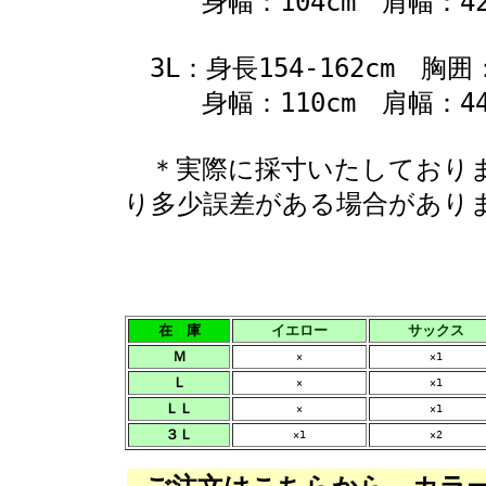
身幅：104cm 肩幅：42c
3L：身長154-162cm 胸囲：1
身幅：110cm 肩幅：44c
＊実際に採寸いたしておりま
り多少誤差がある場合があり
在 庫
イエロー
サックス
Ｍ
×
×1
Ｌ
×
×1
ＬＬ
×
×1
３Ｌ
×1
×2