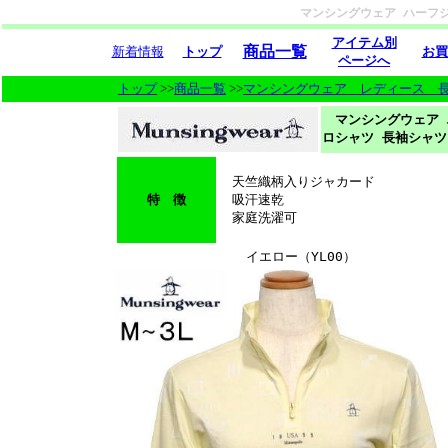
マンシングウェア ハーフジッ
アイテム別
商品一覧
新着情報
トップ
お買
ページへ
トップ
>>
商品一覧
>>
マンシングウェア レディース 
マンシングウェア 
ロシャツ 長袖シャツ
天竺織柄入りジャカード
特 徴
吸汗速乾
家庭洗濯可
イエロー（YL00）