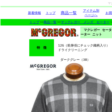
マ
アイテム別
商品一覧
新着情報
トップ
お買
ページへ
トップ
>>
商品一覧
>>
マックレガー メンズ セーター
>
マクレガー セータ
ーター ニット
12G（前身頃にチェック織柄入り）
特 徴
ドライクリーニング
ダークグレー（38）