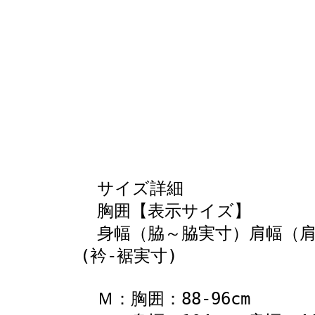
サイズ詳細
胸囲【表示サイズ】
身幅（脇～脇実寸）肩幅（肩～
(衿
-
裾実寸)
Ｍ：胸囲：88-96cm