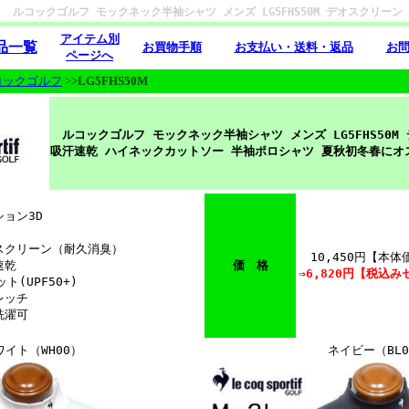
ルコックゴルフ モックネック半袖シャツ メンズ LG5FHS50M デオスクリ
アイテム別
品一覧
お買物手順
お支払い・送料・返品
お
ページへ
コックゴルフ
>>
LG5FHS50M
ルコックゴルフ モックネック半袖シャツ メンズ LG5FHS50M
吸汗速乾 ハイネックカットソー 半袖ポロシャツ 夏秋初冬春にオ
ョン3D
クリーン（耐久消臭）
10,450円【本体価
速乾
価 格
⇒6,820円【税込
ト(UPF50+)
ッチ
濯可
ワイト（WH00）
ネイビー（BL0