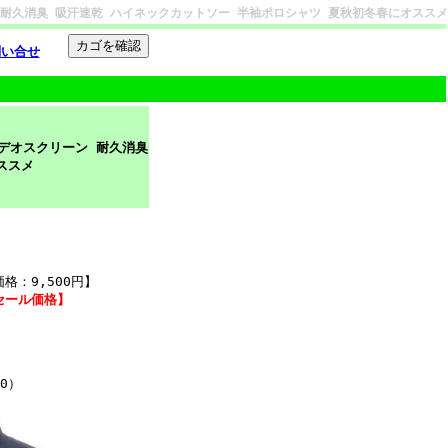
ーン 耐久消臭 吸汗速乾 ハイネックカットソー 半袖ポロシャツ 夏秋初冬春にオススメ
問い合せ
 デオスクリーン 耐久消臭
ススメ
格：9,500円】
みセール価格】
0）