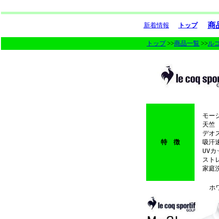
商
新着情報
トップ
トップ
>>
商品一覧
>>
ル
モーシ
天竺
デオス
特 徴
吸汗
UVカッ
ストレ
家庭洗
ホ