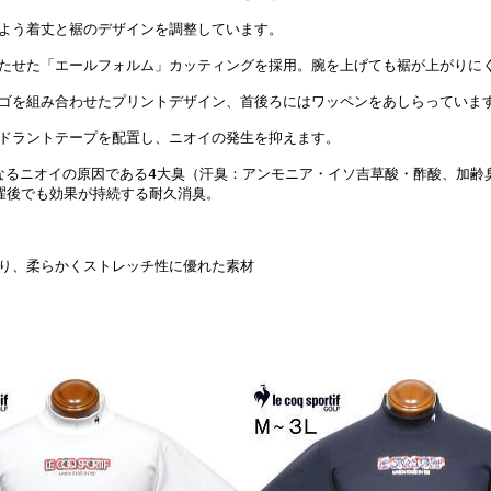
るよう着丈と裾のデザインを調整しています。
持たせた「エールフォルム」カッティングを採用。腕を上げても裾が上がりに
ロゴを組み合わせたプリントデザイン、首後ろにはワッペンをあしらっていま
オドラントテープを配置し、ニオイの発生を抑えます。
気になるニオイの原因である4大臭（汗臭：アンモニア・イソ吉草酸・酢酸、加
濯後でも効果が持続する耐久消臭。
あり、柔らかくストレッチ性に優れた素材