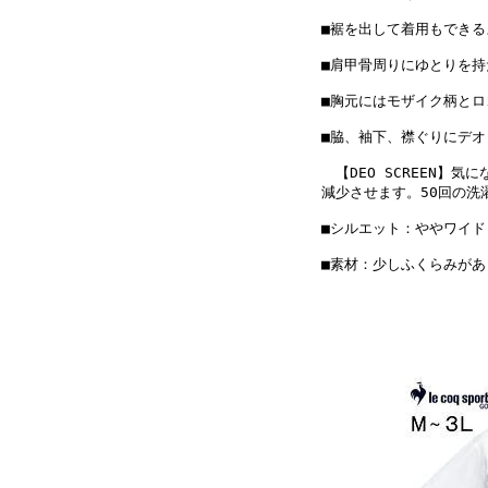
■裾を出して着用もでき
■肩甲骨周りにゆとりを
■胸元にはモザイク柄と
■脇、袖下、襟ぐりにデ
【DEO SCREEN】
減少させます。50回の洗
■シルエット：ややワイド
■素材：少しふくらみが